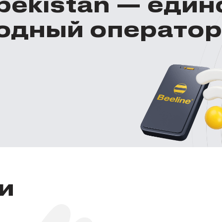
zbekistan — еди
одный оператор
и