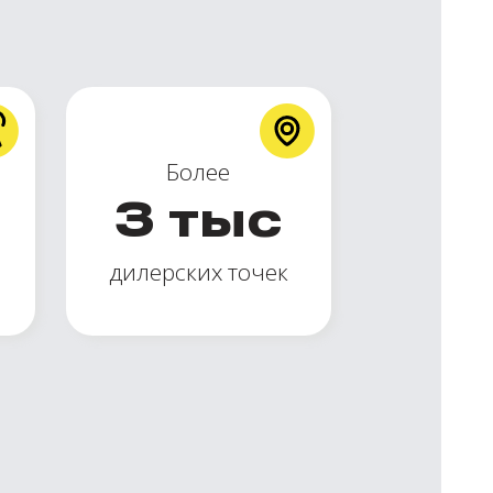
Более
3
тыс
дилерских точек