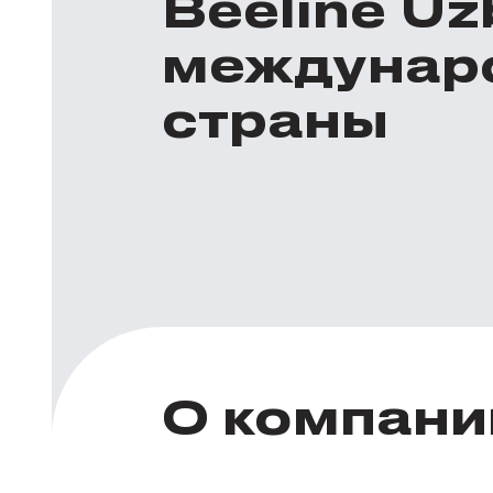
Beeline U
междунар
страны
О компани